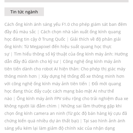
Tin tức ngành
Cách ống kính ánh sáng yếu F1.0 cho phép giám sát ban đêm
đầy đủ màu sắc
|
Cách chọn nhà sản xuất ống kính quang
học đáng tin cậy ở Trung Quốc
|
Giải thích về độ phân giải
ống kính: Từ Megapixel đến hiệu suất quang học thực
sự
|
Tìm hiểu thông số kỹ thuật của ống kính máy ảnh: Hướng
dẫn đầy đủ dành cho kỹ sư
|
Công nghệ ống kính máy ảnh
tiên tiến dành cho robot AI hiện thân: Cho phép thị giác máy
thông minh hơn
|
Xây dựng hệ thống đỗ xe thông minh hơn
với công nghệ ống kính máy ảnh tiên tiến
|
Đổi mới quang
học đang thúc đẩy cuộc cách mạng bảo mật AI như thế
nào
|
Ống kính máy ảnh FPV siêu rộng cho trải nghiệm đua xe
không người lái đắm chìm
|
Những sai lầm thường gặp khi
chọn ống kính camera an ninh (Từ góc độ bán hàng kỳ cựu đã
chứng kiến ​​quá nhiều dự án thất bại)
|
Tại sao hình ảnh ánh
sáng yếu kém lại làm giảm độ chính xác của nhận dạng