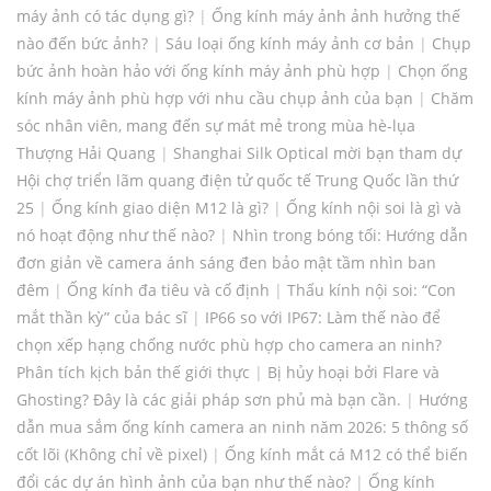
máy ảnh có tác dụng gì?
|
Ống kính máy ảnh ảnh hưởng thế
nào đến bức ảnh?
|
Sáu loại ống kính máy ảnh cơ bản
|
Chụp
bức ảnh hoàn hảo với ống kính máy ảnh phù hợp
|
Chọn ống
kính máy ảnh phù hợp với nhu cầu chụp ảnh của bạn
|
Chăm
sóc nhân viên, mang đến sự mát mẻ trong mùa hè-lụa
Thượng Hải Quang
|
Shanghai Silk Optical mời bạn tham dự
Hội chợ triển lãm quang điện tử quốc tế Trung Quốc lần thứ
25
|
Ống kính giao diện M12 là gì?
|
Ống kính nội soi là gì và
nó hoạt động như thế nào?
|
Nhìn trong bóng tối: Hướng dẫn
đơn giản về camera ánh sáng đen bảo mật tầm nhìn ban
đêm
|
Ống kính đa tiêu và cố định
|
Thấu kính nội soi: “Con
mắt thần kỳ” của bác sĩ
|
IP66 so với IP67: Làm thế nào để
chọn xếp hạng chống nước phù hợp cho camera an ninh?
Phân tích kịch bản thế giới thực
|
Bị hủy hoại bởi Flare và
Ghosting? Đây là các giải pháp sơn phủ mà bạn cần.
|
Hướng
dẫn mua sắm ống kính camera an ninh năm 2026: 5 thông số
cốt lõi (Không chỉ về pixel)
|
Ống kính mắt cá M12 có thể biến
đổi các dự án hình ảnh của bạn như thế nào?
|
Ống kính