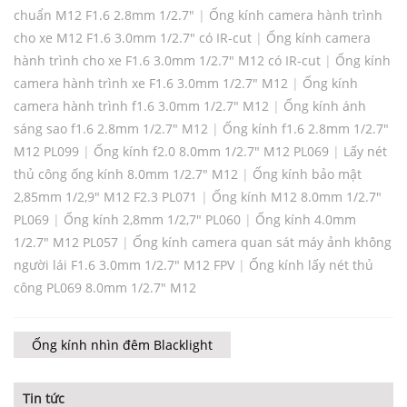
chuẩn M12 F1.6 2.8mm 1/2.7"
|
Ống kính camera hành trình
cho xe M12 F1.6 3.0mm 1/2.7" có IR-cut
|
Ống kính camera
hành trình cho xe F1.6 3.0mm 1/2.7" M12 có IR-cut
|
Ống kính
camera hành trình xe F1.6 3.0mm 1/2.7" M12
|
Ống kính
camera hành trình f1.6 3.0mm 1/2.7" M12
|
Ống kính ánh
sáng sao f1.6 2.8mm 1/2.7" M12
|
Ống kính f1.6 2.8mm 1/2.7"
M12 PL099
|
Ống kính f2.0 8.0mm 1/2.7" M12 PL069
|
Lấy nét
thủ công ống kính 8.0mm 1/2.7" M12
|
Ống kính bảo mật
2,85mm 1/2,9" M12 F2.3 PL071
|
Ống kính M12 8.0mm 1/2.7"
PL069
|
Ống kính 2,8mm 1/2,7" PL060
|
Ống kính 4.0mm
1/2.7" M12 PL057
|
Ống kính camera quan sát máy ảnh không
người lái F1.6 3.0mm 1/2.7" M12 FPV
|
Ống kính lấy nét thủ
công PL069 8.0mm 1/2.7" M12
Ống kính nhìn đêm Blacklight
Tin tức