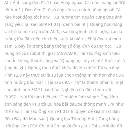
AI
|
Ánh sáng đen F1.0 hoặc Hồng ngoại: Cái nào mang lại ROI
tốt hơn?
|
Đèn đen F1.0 và ống kính an ninh hồng ngoại: Cái
nào hoạt động tốt hơn?
|
Xu hướng tìm nguồn cung ứng ánh
sáng yếu: Tại sao 5MP F1.0 lại đánh bại IR
|
Quang học đóng
vai trò là bộ xử lý trước AI: Tại sao ống kính chất lượng cao là
tường lửa đầu tiên cho hiệu suất AI biên
|
Phải đọc khi mua
sắm: 5 bẫy ẩn trong bảng thông số ống kính quang học
|
Sự
bùng nổ của robot thị giác (AGV/AMR): Tại sao ống kính tiêu
chuẩn không thành công và "Quang học tùy chỉnh" thực sự có
ý nghĩa gì
|
Ngừng theo đuổi khẩu độ lớn nhất: Tại sao ống
kính F2.0 này thực sự là sự lựa chọn thông minh hơn cho 90%
tình huống bảo mật
|
Tại sao CRA < 15° là thành phần bí mật
cho hình ảnh 5MP hoàn hảo: Nghiên cứu điển hình với
PL057
|
Nói lời tạm biệt với "Ô nhiễm ánh sáng": Ống kính
ánh sáng đen F1.0 tối ưu hóa bãi đậu xe thông minh LPR như
thế nào
|
Tại sao Ống kính F1.0 là Bí quyết để Giám sát Ban
đêm Đầy đủ Màu sắc | Quang lụa Thượng Hải
|
Tảng băng
trôi ống kính FPV: Chi phí ẩn ngoài đơn giá
|
Tại sao khẩu độ