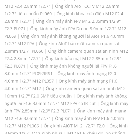
M12 F2.4 2.8mm 1/2.7"
|
Ống kính AIoT CCTV M12 2.8mm
1/2.7" tiêu chuẩn PL060
|
Ống kính khóa cửa điện M12 F2.4
2.8mm 1/2.7"
|
Ống kính máy ảnh FPV M12 2.85mm 1/2.9"
F2.3 PL071
|
Ống kính máy ảnh FPV Drone 8.0mm 1/2.7" M12
PL069
|
Ống kính máy ảnh không người lái AIoT F1.6 4.0mm
1/2.7" M12 FPV
|
Ống kính AIoT bảo mật camera quan sát
2,8mm 1/2,7" PL060
|
Ống kính camera quan sát an ninh M12
F2.4 2.8mm 1/2.7"
|
Ống kính bảo mật M12 2.85mm 1/2.9"
F2.3 PL071
|
Ống kính máy ảnh không người lái FPV F1.6
3.0mm 1/2.7" PL092IRS1
|
Ống kính máy ảnh mạng F2.0
4.0mm 1/2.7" M12 PL057
|
Ống kính máy ảnh mạng F1.6
4.0mm 1/2.7" M12
|
Ống kính camera quan sát an ninh M12
16mm 1/2.7" F2.0 5MP tiêu chuẩn
|
Ống kính máy ảnh không
người lái F1.6 3.0mm 1/2.7" M12 FPV có IR-cut
|
Ống kính máy
ảnh FPV 2,85mm 1/2,9" F2.3 PL071
|
Ống kính máy ảnh mạng
M12 F1.6 3.0mm 1/2.7"
|
Ống kính máy ảnh FPV F1.6 4.0mm
1/2.7" M12 PL066
|
Ống kính AIOT M12 1/2.7" F2.0
|
Ống kính
3,6mm 1/2,7" M12 Kính nhựa
|
M12 F1.6 Khẩu độ lớn Chống