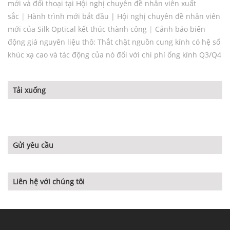
mới và đối thoại tại Hội nghị chuyên đề nhân viên xuất
sắc
|
Hành trình mới bắt đầu | Hội nghị chuyên đề nhân viên
mới của Silk Optical kết thúc thành công
|
Cảnh báo biến
động giá nguyên liệu thô: Thắt chặt nguồn cung kính có hệ số
khúc xạ cao và tác động của nó đối với chi phí ống kính Q3/Q4
Tải xuống
Gửi yêu cầu
Liên hệ với chúng tôi