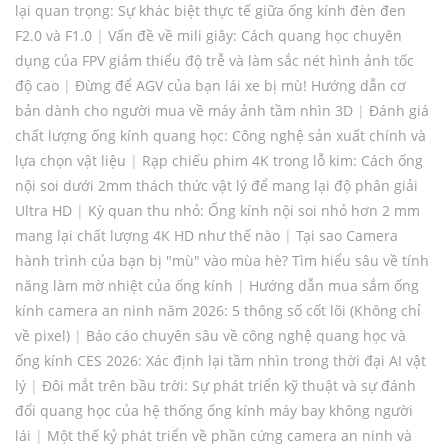
lại quan trọng: Sự khác biệt thực tế giữa ống kính đèn đen
F2.0 và F1.0
|
Vấn đề về mili giây: Cách quang học chuyên
dụng của FPV giảm thiểu độ trễ và làm sắc nét hình ảnh tốc
độ cao
|
Đừng để AGV của bạn lái xe bị mù! Hướng dẫn cơ
bản dành cho người mua về máy ảnh tầm nhìn 3D
|
Đánh giá
chất lượng ống kính quang học: Công nghệ sản xuất chính và
lựa chọn vật liệu
|
Rạp chiếu phim 4K trong lỗ kim: Cách ống
nội soi dưới 2mm thách thức vật lý để mang lại độ phân giải
Ultra HD
|
Kỳ quan thu nhỏ: Ống kính nội soi nhỏ hơn 2 mm
mang lại chất lượng 4K HD như thế nào
|
Tại sao Camera
hành trình của bạn bị "mù" vào mùa hè? Tìm hiểu sâu về tính
năng làm mờ nhiệt của ống kính
|
Hướng dẫn mua sắm ống
kính camera an ninh năm 2026: 5 thông số cốt lõi (Không chỉ
về pixel)
|
Báo cáo chuyên sâu về công nghệ quang học và
ống kính CES 2026: Xác định lại tầm nhìn trong thời đại AI vật
lý
|
Đôi mắt trên bầu trời: Sự phát triển kỹ thuật và sự đánh
đổi quang học của hệ thống ống kính máy bay không người
lái
|
Một thế kỷ phát triển về phần cứng camera an ninh và