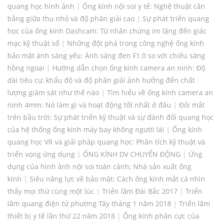
quang học hình ảnh
|
Ống kính nội soi y tế: Nghệ thuật cân
bằng giữa thu nhỏ và độ phân giải cao
|
Sự phát triển quang
học của ống kính Dashcam: Từ nhân chứng im lặng đến giác
mạc kỹ thuật số
|
Những đột phá trong công nghệ ống kính
bảo mật ánh sáng yếu: Ánh sáng đen F1.0 so với chiếu sáng
hồng ngoại
|
Hướng dẫn chọn ống kính camera an ninh: Độ
dài tiêu cự, khẩu độ và độ phân giải ảnh hưởng đến chất
lượng giám sát như thế nào
|
Tìm hiểu về ống kính camera an
ninh 4mm: Nó làm gì và hoạt động tốt nhất ở đâu
|
Đôi mắt
trên bầu trời: Sự phát triển kỹ thuật và sự đánh đổi quang học
của hệ thống ống kính máy bay không người lái
|
Ống kính
quang học VR và giải pháp quang học: Phân tích kỹ thuật và
triển vọng ứng dụng
|
ỐNG KÍNH DV CHUYỂN ĐỘNG
|
Ứng
dụng của hình ảnh nội soi toàn cảnh; Nhà sản xuất ống
kính
|
Siêu năng lực về bảo mật: Cách ống kính mắt cá nhìn
thấy mọi thứ cùng một lúc
|
Triển lãm Đài Bắc 2017
|
Triển
lãm quang điện tử phương Tây tháng 1 năm 2018
|
Triển lãm
thiết bị y tế lần thứ 22 năm 2018
|
Ống kính phân cực của