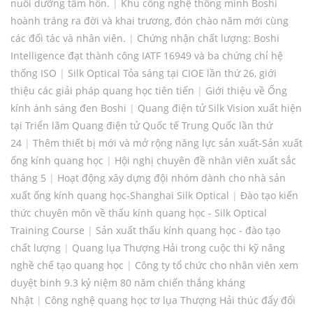
nuôi dưỡng tâm hồn.
|
Khu công nghệ thông minh Boshi
hoành tráng ra đời và khai trương, đón chào năm mới cùng
các đối tác và nhân viên.
|
Chứng nhận chất lượng: Boshi
Intelligence đạt thành công IATF 16949 và ba chứng chỉ hệ
thống ISO
|
Silk Optical Tỏa sáng tại CIOE lần thứ 26, giới
thiệu các giải pháp quang học tiên tiến
|
Giới thiệu về Ống
kính ánh sáng đen Boshi
|
Quang điện tử Silk Vision xuất hiện
tại Triển lãm Quang điện tử Quốc tế Trung Quốc lần thứ
24
|
Thêm thiết bị mới và mở rộng năng lực sản xuất-Sản xuất
ống kính quang học
|
Hội nghị chuyên đề nhân viên xuất sắc
tháng 5
|
Hoạt động xây dựng đội nhóm dành cho nhà sản
xuất ống kính quang học-Shanghai Silk Optical
|
Đào tạo kiến ​​
thức chuyên môn về thấu kính quang học - Silk Optical
Training Course
|
Sản xuất thấu kính quang học - đào tạo
chất lượng
|
Quang lụa Thượng Hải trong cuộc thi kỹ năng
nghề chế tạo quang học
|
Công ty tổ chức cho nhân viên xem
duyệt binh 9.3 kỷ niệm 80 năm chiến thắng kháng
Nhật
|
Công nghệ quang học tơ lụa Thượng Hải thúc đẩy đổi