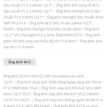
tiêu chuẩn F1.0 3.26mm 1/2.7"
|
Ống kính ánh sáng tối M12
tiêu chuẩn F1.0 3.26mm 1/2.7"
|
Ống kính Starlight M12 tiêu
chuẩn F1.6 4.0mm 1/2.7"
|
Ống kính Starlight tiêu chuẩn 4mm
5MP M12 F1.6
|
Ống kính M12 tiêu chuẩn 2,8mm 1/2,7"
PL099
|
Ống kính Starlight M12 tiêu chuẩn 4mm
|
Ống kính
1/2.7" M12 Starlight F1.6-2.8mm ỐNG KÍNH CCTV
|
Ống kính
giám sát ánh sáng sao khẩu độ lớn F1.6-4mm
|
Ống kính ánh
sao M12 F1.6-6mm
Ống kính M12
Ống kính CCTV 6 mm F2.2 M7 cho camera an ninh
1/2.9"
|
Ống kính chụp ảnh nhiệt hồng ngoại sóng dài 75mm
F1.0 10MP M34 17um
|
Ống kính máy ảnh FPV AIoT M12 5MP
8mm 1/2.7" F2.0
|
Ống kính máy ảnh FPV AIoT M12 2.85mm
1/2.9" F2.3 PL071
|
Ống kính máy ảnh không người lái MF F1.6
4.0mm 1/2.7" M12 FPV PL066
|
Ống kính AIoT CCTV an ninh