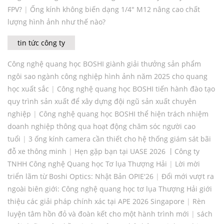
FPV?
|
Ống kính không biến dạng 1/4" M12 nâng cao chất
lượng hình ảnh như thế nào?
tin tức công ty
Công nghệ quang học BOSHI giành giải thưởng sản phẩm
ngôi sao ngành công nghiệp hình ảnh năm 2025 cho quang
học xuất sắc
|
Công nghệ quang học BOSHI tiến hành đào tạo
quy trình sản xuất để xây dựng đội ngũ sản xuất chuyên
nghiệp
|
Công nghệ quang học BOSHI thể hiện trách nhiệm
doanh nghiệp thông qua hoạt động chăm sóc người cao
tuổi
|
3 ống kính camera cần thiết cho hệ thống giám sát bãi
đỗ xe thông minh
|
Hẹn gặp bạn tại UASE 2026 丨Công ty
TNHH Công nghệ Quang học Tơ lụa Thượng Hải
|
Lời mời
triển lãm từ Boshi Optics: Nhật Bản OPIE'26
|
Đổi mới vượt ra
ngoài biên giới: Công nghệ quang học tơ lụa Thượng Hải giới
thiệu các giải pháp chính xác tại APE 2026 Singapore
|
Rèn
luyện tâm hồn đỏ và đoàn kết cho một hành trình mới
|
sách