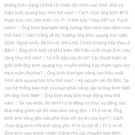
không biến dạng có thể cải thiện độ chính xác hình ảnh và
hiệu suất quang học như thế nào?
|
Cách chọn ống kính M12
hoàn hảo cho cảm biến 1/2.7": Tránh bẫy " Họa tiết" và "Cạnh
mềm"
|
Ống kính Starlight tăng cường tầm nhìn ban đêm như
thế nào?
|
Sách trắng về thị trường ống kính quang học năm
2026: Ngoài khẩu độ lớn và Ultra-HD, Chiến trường tiếp theo ở
đâu?
|
Ống kính mắt cá M12 biến đổi hiệu suất chụp ảnh siêu
rộng như thế nào?
|
Sự trỗi dậy của AI-ISP: Các thuật toán sẽ
giết chết ống kính quang học truyền thống hay châm ngòi cho
mùa xuân thứ hai?
|
Ống kính Starlight nâng cao hiệu suất
hình ảnh quang học như thế nào?
|
Kỷ nguyên 4K đã đến: Tại
sao hệ thống bảo mật của bạn phải nâng cấp từ ống kính 5MP
lên ống kính 8MP
|
Ống kính máy ảnh hoạt động như thế
nào?
|
Tại sao khẩu độ lớn F1.0 là động cơ thực sự đằng sau
khả năng giám sát đủ màu ánh sáng đen
|
F1.0 và IR: Ống
kính ánh sáng yếu nào phù hợp với dự án của bạn?
|
Cách
chọn ống kính FPV ánh sáng yếu: F1.0 so với IR
|
F1.0 vs IR:
Ống kính nào giành chiến thắng cho các chuyến bay đêm