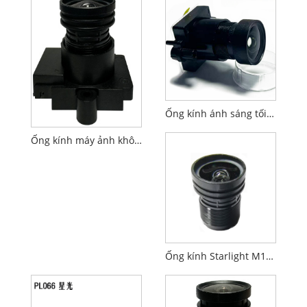
Ống kính ánh sáng tối M12 tiêu chuẩn F1.0 3.26mm 1/2.7"
Ống kính máy ảnh không người lái AIoT F1.6 4.0mm 1/2.7" M12 FPV PL066
Ống kính Starlight M12 tiêu chuẩn F1.6 4.0mm 1/2.7"