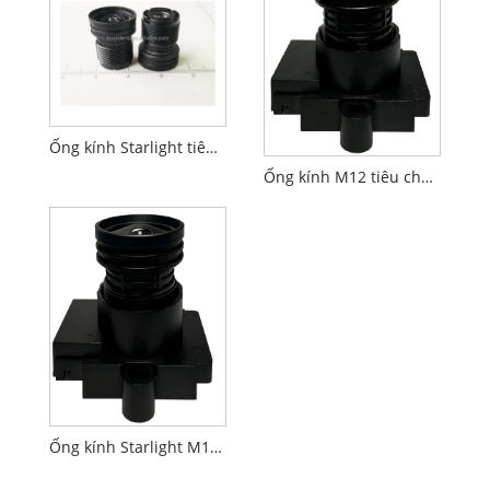
Ống kính Starlight tiêu chuẩn 4mm 5MP M12 F1.6
Ống kính M12 tiêu chuẩn 2,8mm 1/2,7" PL099
Ống kính Starlight M12 tiêu chuẩn 4mm