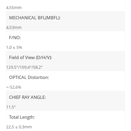
4,55mm
MECHANICAL BFL(MBFL):
4,53mm
F/NO:
1,0 ± 5%
Field of View (D/H/V):
129,5°/109,4°/58,2°
OPTICAL Distortion:
<-52,6%
CHIEF RAY ANGLE:
11,5°
Total Length:
22,5 ± 0,3mm