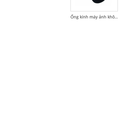
Ống kính máy ảnh không người lái M12 16mm 1/2.7" F2.0 5MP tiêu chuẩn