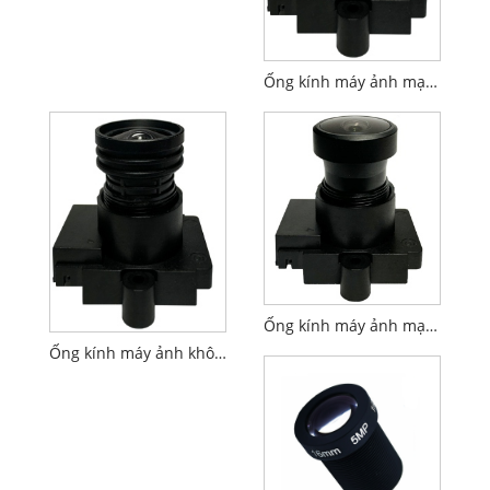
Ống kính máy ảnh mạng F1.6 4.0mm 1/2.7" M12 PL066
Ống kính máy ảnh mạng M12 F1.6 3.0mm 1/2.7" tiêu chuẩn
Ống kính máy ảnh không người lái F1.6 4.0mm 1/2.7" M12 FPV