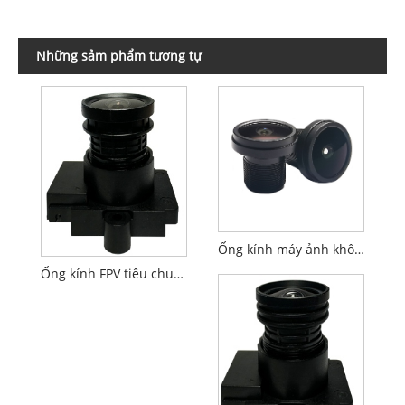
Những sảm phẩm tương tự
Ống kính máy ảnh không người lái F1.6 3.0mm 1/2.7" M12 FPV PL092IRS1
Ống kính FPV tiêu chuẩn M12 F1.6 2.8mm 1/2.7"