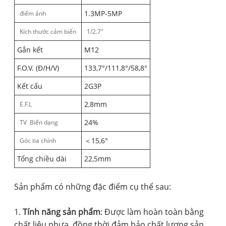
1.3MP-5MP
điểm ảnh
Kích thước cảm biến
1/2.7"
Gắn kết
M12
F.O.V. (Đ/H/V)
133,7°/111,8°/58,8°
Kết cấu
2G3P
2,8mm
E.F.L
24%
TV Biến dạng
＜15,6°
Góc tia chính
Tổng chiều dài
22,5mm
Sản phẩm có những đặc điểm cụ thể sau:
1.
Tính năng sản phẩm
: Được làm hoàn toàn bằng
chất liệu nhựa, đồng thời đảm bảo chất lượng sản