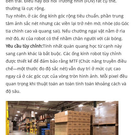
bên trái. Điều này đòi hỏi Trường nhìn (FOV) rất cụ thể,
thường là cực rộng.
Tuy nhiên, ở các ống kính góc rộng tiêu chuẩn, phần trung
tâm ảnh sắc nét nhưng các viền lại trở nên mờ, nhòe (do Góc
tia chính cao và quang sai). Nếu chướng ngại vật nằm ở rìa
mờ đó, AI của robot có thể nhầm chân người với cái bóng.
Yêu cầu tùy chỉnh:
Tính nhất quán quang học từ cạnh này
sang cạnh khác là bắt buộc. Các ống kính robot tùy chỉnh
được thiết kế để đảm bảo rằng MTF (Chức năng truyền điều
chế—một thước đo độ sắc nét) vẫn duy trì ở mức cực cao
ngay cả ở các góc cực của vòng tròn hình ảnh. Mỗi pixel đều
quan trọng khi thuật toán an toàn tính toán khoảng cách và
độ sâu.