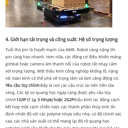
4. Giới hạn tải trọng và công suất: Hệ số trọng lượng
Tuổi thọ pin là huyết mạch của AMR. Robot càng nặng thì
pin càng hao nhanh. Hơn nữa, các động cơ điều khiển mảng
gimbal hoặc camera âm thanh nổi của robot rất nhạy cảm
với trọng lượng. Một thấu kính công nghiệp khổng lồ, nặng
nề, toàn kính có thể phá vỡ trọng tâm và làm căng động cơ.
Yêu cầu tùy chỉnh:
Đây là nơi các cấu trúc lai tiên tiến tỏa
sáng. Các kỹ sư quang học ngày càng được yêu cầu tùy
chỉnh
1G3P (1 Ly, 3 Nhựa) hoặc 2G2P
thấu kính lai. Bằng cách
kết hợp một cách chiến lược các thành phần thủy tinh ổn
định nhiệt độ với các polyme nhựa siêu nhẹ, có độ chính xác
cao, các nhà sản xuất có thể mang lại độ rõ quang học