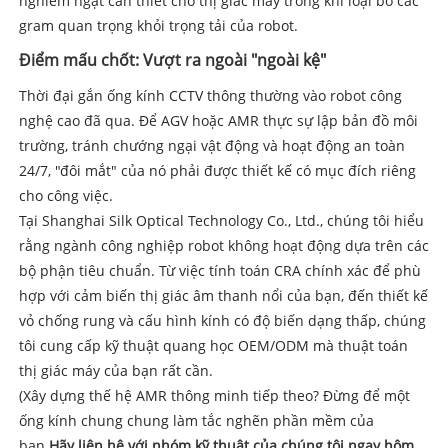
nghiêm ngặt cần thiết cho thị giác máy trong khi loại bỏ các
gram quan trọng khỏi trọng tải của robot.
Điểm mấu chốt: Vượt ra ngoài "ngoài kệ"
Thời đại gắn ống kính CCTV thông thường vào robot công
nghệ cao đã qua. Để AGV hoặc AMR thực sự lập bản đồ môi
trường, tránh chướng ngại vật động và hoạt động an toàn
24/7, "đôi mắt" của nó phải được thiết kế có mục đích riêng
cho công việc.
Tại Shanghai Silk Optical Technology Co., Ltd., chúng tôi hiểu
rằng ngành công nghiệp robot không hoạt động dựa trên các
bộ phận tiêu chuẩn. Từ việc tính toán CRA chính xác để phù
hợp với cảm biến thị giác âm thanh nổi của bạn, đến thiết kế
vỏ chống rung và cấu hình kính có độ biến dạng thấp, chúng
tôi cung cấp kỹ thuật quang học OEM/ODM mà thuật toán
thị giác máy của bạn rất cần.
(Xây dựng thế hệ AMR thông minh tiếp theo? Đừng để một
ống kính chung chung làm tắc nghẽn phần mềm của
bạn.
Hãy liên hệ với nhóm kỹ thuật của chúng tôi ngay hôm