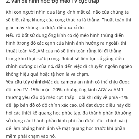
2. Vấn đề hình học: Độ méo TV cực thấp
Khi con người nhìn qua lăng kính mắt cá, não của chúng ta
sẽ biết rằng khung cửa cong thực ra là thẳng. Thuật toán thị
giác máy không có được điều xa xỉ đó.
Nếu rô-bốt sử dụng ống kính có độ méo hình thùng điển
hình (trong đó các cạnh của hình ảnh hướng ra ngoài), thì
thuật toán V-SLAM của nó sẽ tính toán rằng lối đi thẳng
trong kho thực sự bị cong. Robot sẽ liên tục cố gắng điều
chỉnh đường đi của nó, dẫn đến việc di chuyển ngoằn ngoèo
không hiệu quả hoặc tệ hơn là va chạm.
Yêu cầu tùy chỉnh:
Mặc dù camera an ninh có thể chịu được
độ méo TV -15% hoặc -20%, nhưng ống kính AGV và AMR
thường yêu cầu độ méo cực thấp—đôi khi đẩy về phía <1%
để lập bản đồ có độ chính xác cao. Để đạt được điều này đòi
hỏi các thiết kế quang học phức tạp, đa thành phần (thường
sử dụng các thành phần kính phi cầu được đúc chính xác)
để làm phẳng hình ảnh về mặt quang học trước khi phần
mềm phải chạm vào nó.