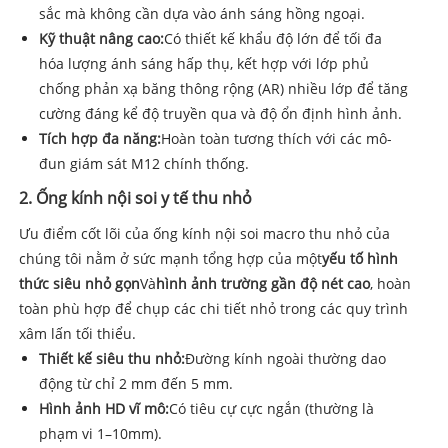
sắc mà không cần dựa vào ánh sáng hồng ngoại.
Kỹ thuật nâng cao:
Có thiết kế khẩu độ lớn để tối đa
hóa lượng ánh sáng hấp thụ, kết hợp với lớp phủ
chống phản xạ băng thông rộng (AR) nhiều lớp để tăng
cường đáng kể độ truyền qua và độ ổn định hình ảnh.
Tích hợp đa năng:
Hoàn toàn tương thích với các mô-
đun giám sát M12 chính thống.
2. Ống kính nội soi y tế thu nhỏ
Ưu điểm cốt lõi của ống kính nội soi macro thu nhỏ của
chúng tôi nằm ở sức mạnh tổng hợp của một
yếu tố hình
thức siêu nhỏ gọn
Và
hình ảnh trường gần độ nét cao
, hoàn
toàn phù hợp để chụp các chi tiết nhỏ trong các quy trình
xâm lấn tối thiểu.
Thiết kế siêu thu nhỏ:
Đường kính ngoài thường dao
động từ chỉ 2 mm đến 5 mm.
Hình ảnh HD vĩ mô:
Có tiêu cự cực ngắn (thường là
phạm vi 1–10mm).