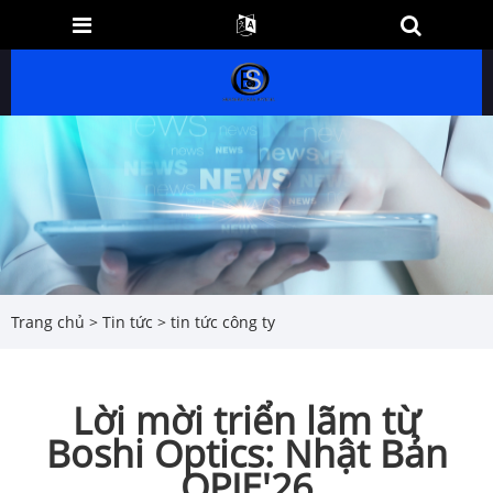
Trang chủ
>
Tin tức
>
tin tức công ty
Lời mời triển lãm từ
Boshi Optics: Nhật Bản
OPIE'26