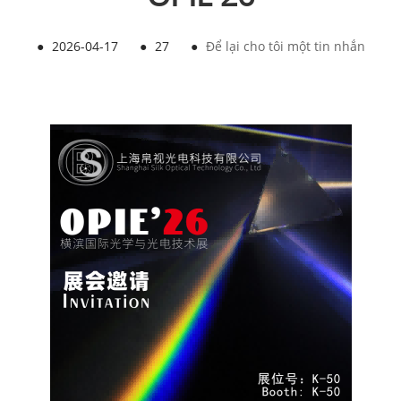
●
2026-04-17
●
27
●
Để lại cho tôi một tin nhắn