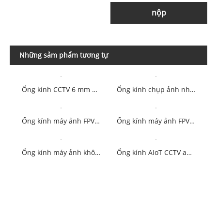
nộp
Những sảm phẩm tương tự
Ống kính CCTV 6 mm F2.2 M7 cho camera an ninh 1/2.9"
Ống kính chụp ảnh nhiệt hồng ngoại sóng dài 75mm F1.0 10MP M34 17um
Ống kính máy ảnh FPV AIoT M12 5MP 8mm 1/2.7" F2.0
Ống kính máy ảnh FPV AIoT M12 2.85mm 1/2.9" F2.3 PL071
Ống kính máy ảnh không người lái MF F1.6 4.0mm 1/2.7" M12 FPV PL066
Ống kính AIoT CCTV an ninh M12 F2.4 2.8mm 1/2.7"