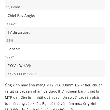
22,95mm
Chief Ray Angle:
＜14,8°
TV distortion:
-25%
Sensor:
1/27''
F.O.V. (D/H/V):
133,7°/111,8°/58,8°
Ống kính máy ảnh mạng M12 F1.6 3.0mm 1/2.7" tiêu chuẩn
và tất cả các sản phẩm đã được thử nghiệm bằng thiết bị
MTF, dẫn đến tính nhất quán cao hơn so với các sản phẩm
từ nhà cung cấp khác. Bạn có thể yên tâm mua ống kính
M12 tiêu chuẩn từ nhà máy của chúng tôi.