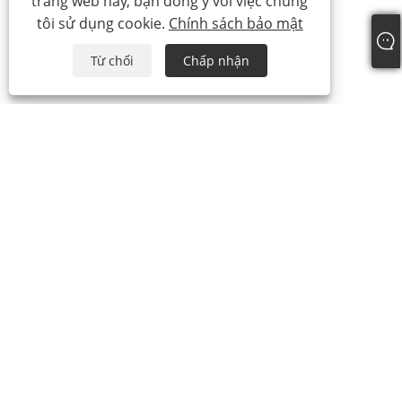
trang web này, bạn đồng ý với việc chúng
tôi sử dụng cookie.
Chính sách bảo mật
Từ chối
Chấp nhận
điện thoại:
+86-21-59963205
E-mail:
Jesse-wang@lensmanufacture.com