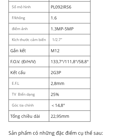
PL092IRS6
Số mô hình
1.6
F/không
1.3MP-5MP
điểm ảnh
Kích thước cảm biến
1/2.7"
Gắn kết
M12
F.O.V. (Đ/H/V)
133,7°/111,8°/58,8°
Kết cấu
2G3P
2,8mm
E.F.L
25%
TV Biến dạng
＜14,8°
Góc tia chính
Tổng chiều dài
22,95mm
Sản phẩm có những đặc điểm cụ thể sau: