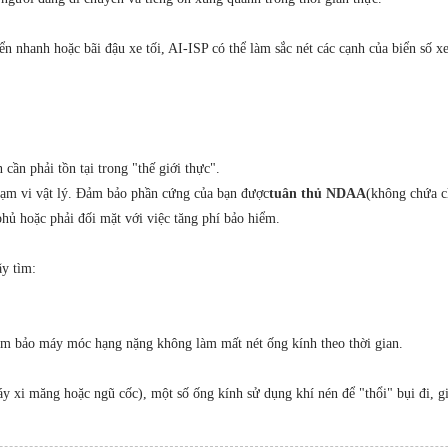
ển nhanh hoặc bãi đậu xe tối, AI-ISP có thể làm sắc nét các cạnh của biển số 
ần phải tồn tại trong "thế giới thực".
ạm vi vật lý. Đảm bảo phần cứng của bạn được
tuân thủ NDAA
(không chứa c
phủ hoặc phải đối mặt với việc tăng phí bảo hiểm.
ãy tìm:
ảm bảo máy móc hạng nặng không làm mất nét ống kính theo thời gian.
 xi măng hoặc ngũ cốc), một số ống kính sử dụng khí nén để "thổi" bụi đi, gi