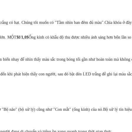
trắng có hạt. Chúng tôi muốn có "Tầm nhìn ban đêm đủ màu".
Chìa khóa ở đây
g lớn. MỘT
$f/1,0$
Ống kính có khẩu độ thu được nhiều ánh sáng hơn bốn lần so 
 biến nhạy để nhìn thấy màu sắc trong bóng tối gần như hoàn toàn mà không 
đến khi phát hiện thấy con người, sau đó bật đèn LED trắng để ghi lại màu sắc
ở "Bộ não" (bộ xử lý) cũng như "Con mắt" (ống kính) của nó.
Bộ xử lý tín hiệ
 người đang di chuyển và tiếng ồn xung quanh trong thời gian thực.