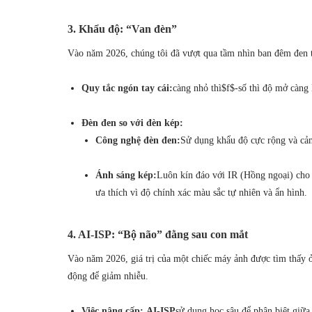
3. Khẩu độ: “Van đèn”
Vào năm 2026, chúng tôi đã vượt qua tầm nhìn ban đêm đen 
Quy tắc ngón tay cái:
càng nhỏ thì
$f$
-số thì độ mở càn
Đèn đen so với đèn kép:
Công nghệ đèn đen:
Sử dụng khẩu độ cực rộng và cảm
Ánh sáng kép:
Luôn kín đáo với IR (Hồng ngoại) cho 
ưa thích vì độ chính xác màu sắc tự nhiên và ẩn hình.
4. AI-ISP: “Bộ não” đằng sau con mắt
Vào năm 2026, giá trị của một chiếc máy ảnh được tìm thấy 
động để giảm nhiễu.
Việc nâng cấp:
AI-ISP
sử dụng học sâu để phân biệt giữa