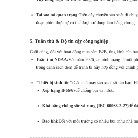
Tại sao nó quan trọng:
Trên dây chuyền sản xuất di chuy
đoạn phim thực sự có thể được sử dụng làm bằng chứng.
5. Tuân thủ & Độ tin cậy công nghiệp
Cuối cùng, đối với hoạt động mua sắm B2B, ống kính của bạn c
Tuân thủ NDAA:
Vào năm 2026, an ninh mạng là một ph
trong danh sách đen) để tránh bị hủy hợp đồng với chính 
"Thiết bị sinh tồn":
Các nhà máy sản xuất rất tàn bạo. H
Xếp hạng IP66/67
để chống bụi và nước.
Khả năng chống sốc và rung (IEC 60068-2-27)
để đ
Dao khí:
Đối với môi trường có nhiều bụi (như nhà máy