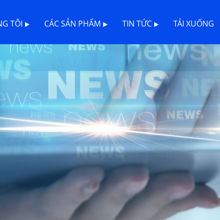
G TÔI
CÁC SẢN PHẨM
TIN TỨC
TẢI XUỐNG