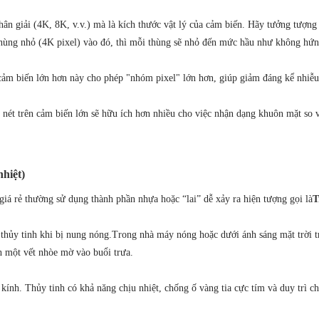
phân giải (4K, 8K, v.v.) mà là kích thước vật lý của cảm biến. Hãy tưởng tư
u thùng nhỏ (4K pixel) vào đó, thì mỗi thùng sẽ nhỏ đến mức hầu như không hứ
ảm biến lớn hơn này cho phép "nhóm pixel" lớn hơn, giúp giảm đáng kể nhiễu k
 nét trên cảm biến lớn sẽ hữu ích hơn nhiều cho việc nhận dạng khuôn mặt so v
nhiệt)
giá rẻ thường sử dụng thành phần nhựa hoặc “lai” dễ xảy ra hiện tượng gọi là
T
thủy tinh khi bị nung nóng.
Trong nhà máy nóng hoặc dưới ánh sáng mặt trời tr
h một vết nhòe mờ vào buổi trưa.
 kính. Thủy tinh có khả năng chịu nhiệt, chống ố vàng tia cực tím và duy trì ch