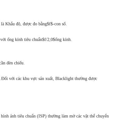
 là Khẩu độ, được đo bằng
$f$
-con số.
với ống kính tiêu chuẩn
$f/2,0$
ống kính.
cần đèn chiếu.
.
Đối với các khu vực sản xuất, Blacklight thường được
u hình ảnh tiêu chuẩn (ISP) thường làm mờ các vật thể chuyển