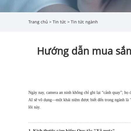
Trang chủ
>
Tin tức
>
Tin tức ngành
Hướng dẫn mua sắm 
Ngày nay, camera an ninh không chỉ ghi lại “cảnh quay”; họ 
AI sẽ vô dụng—một khái niệm được biết đến trong ngành là "
lõi này.
1. Kích thước cảm biến: Quy tắc "Xô mưa"