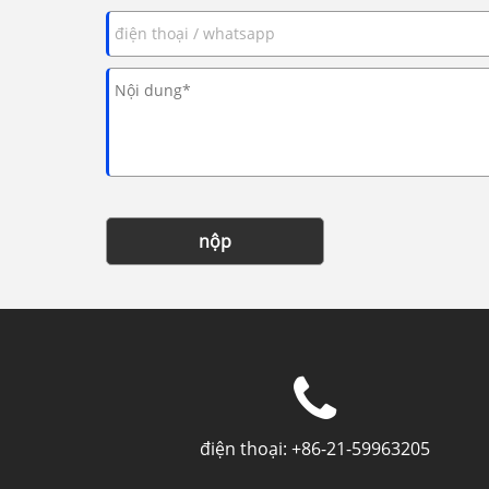
nộp
điện thoại:
+86-21-59963205