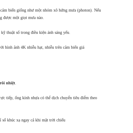
ợng cảm biến giống như một nhóm xô hứng mưa (photon). Nếu
ng được một giọt mưa nào.
ỹ thuật số trong điều kiện ánh sáng yếu.
ới hình ảnh 4K nhiễu hạt, nhiễu trên cảm biến giá
rôi nhiệt
.
ực tiếp, ống kính nhựa có thể dịch chuyển tiêu điểm theo
ỉ số khúc xạ ngay cả khi mặt trời chiếu