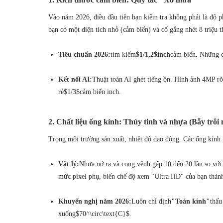
Vào năm 2026, điều đầu tiên bạn kiểm tra không phải là độ 
bạn có một diện tích nhỏ (cảm biến) và cố gắng nhét 8 triệ
Tiêu chuẩn 2026:
tìm kiếm
$1/1,2$
inch
cảm biến. Những c
Kết nối AI:
Thuật toán AI ghét tiếng ồn. Hình ảnh 4MP rõ
rẻ
$1/3$
cảm biến inch.
2. Chất liệu ống kính: Thủy tinh và nhựa (Bẫy trôi 
Trong môi trường sản xuất, nhiệt độ dao động. Các ống kính 
Vật lý:
Nhựa nở ra và cong vênh gấp 10 đến 20 lần so với 
mức pixel phụ, biến chế độ xem "Ultra HD" của bạn thàn
Khuyến nghị năm 2026:
Luôn chỉ định
"Toàn kính"
thấu
xuống
$70^\circ\text{C}$
.