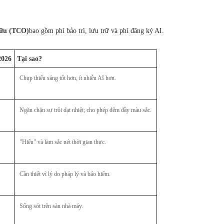
hữu (TCO)
bao gồm phí bảo trì, lưu trữ và phí đăng ký AI.
2026
Tại sao?
Chụp thiếu sáng tốt hơn, ít nhiễu AI hơn.
Ngăn chặn sự trôi dạt nhiệt; cho phép đêm đầy màu sắc.
"Hiểu" và làm sắc nét thời gian thực.
Cần thiết vì lý do pháp lý và bảo hiểm.
Sống sót trên sàn nhà máy.